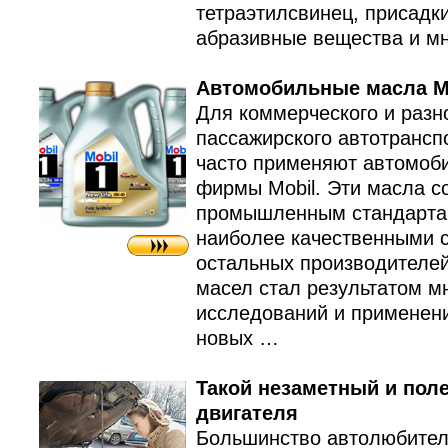
тетраэтилсвинец, присадк
абразивные вещества и м
Автомобильные масла M
Для коммерческого и разн
пассажирского автотрансп
часто применяют автомоб
фирмы Mobil. Эти масла с
промышленным стандарта
наиболее качественными 
остальных производителей
масел стал результатом мн
исследований и применен
новых …
Такой незаметный и пол
двигателя
Большинство автолюбител